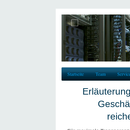
Startseite
Team
Servic
Erläuterun
Geschä
reic