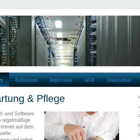
es
Referenzen
Impressum
AGB
Datenschutz
rtung & Pflege
rd- und Software
ne regelmäßige
m immer auf dem
uelle
nnen und sofort